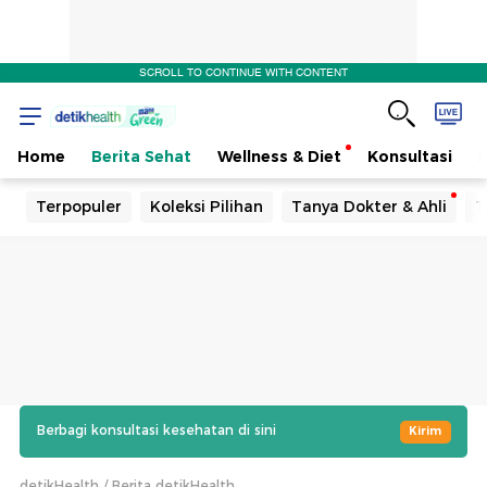
SCROLL TO CONTINUE WITH CONTENT
Home
Berita Sehat
Wellness & Diet
Konsultasi
Terpopuler
Koleksi Pilihan
Tanya Dokter & Ahli
T
Berbagi konsultasi kesehatan di sini
Kirim
detikHealth
Berita detikHealth