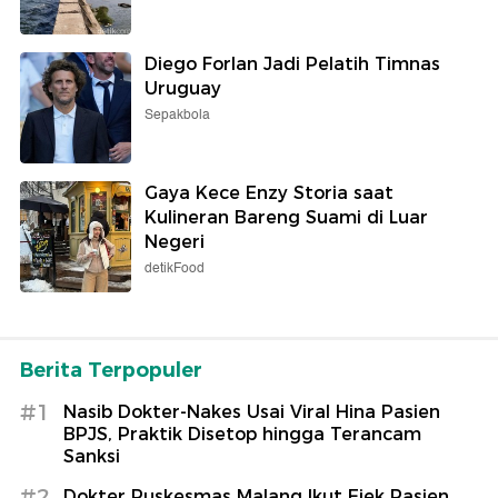
Diego Forlan Jadi Pelatih Timnas
Uruguay
Sepakbola
Gaya Kece Enzy Storia saat
Kulineran Bareng Suami di Luar
Negeri
detikFood
Berita Terpopuler
#1
Nasib Dokter-Nakes Usai Viral Hina Pasien
BPJS, Praktik Disetop hingga Terancam
Sanksi
#2
Dokter Puskesmas Malang Ikut Ejek Pasien