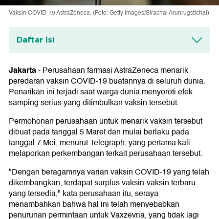
Vaksin COVID-19 AstraZeneca. (Foto: Getty Images/Sirachai Arunrugstichai)
Daftar Isi
Awal mula kasus pembekuan darah vaksin
AstraZeneca
Jakarta
-
Perusahaan farmasi AstraZeneca menarik
peredaran vaksin COVID-19 buatannya di seluruh dunia.
Penarikan ini terjadi saat warga dunia menyoroti efek
samping serius yang ditimbulkan vaksin tersebut.
Permohonan perusahaan untuk menarik vaksin tersebut
dibuat pada tanggal 5 Maret dan mulai berlaku pada
tanggal 7 Mei, menurut Telegraph, yang pertama kali
melaporkan perkembangan terkait perusahaan tersebut.
"Dengan beragamnya varian vaksin COVID-19 yang telah
dikembangkan, terdapat surplus vaksin-vaksin terbaru
yang tersedia," kata perusahaan itu, seraya
menambahkan bahwa hal ini telah menyebabkan
penurunan permintaan untuk Vaxzevria, yang tidak lagi