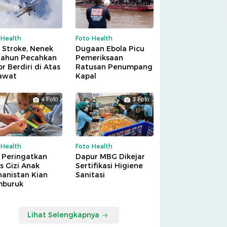
 Health
Foto Health
 Stroke, Nenek
Dugaan Ebola Picu
Tahun Pecahkan
Pemeriksaan
r Berdiri di Atas
Ratusan Penumpang
awat
Kapal
4 Foto
3 Foto
 Health
Foto Health
 Peringatkan
Dapur MBG Dikejar
is Gizi Anak
Sertifikasi Higiene
hanistan Kian
Sanitasi
buruk
Lihat Selengkapnya