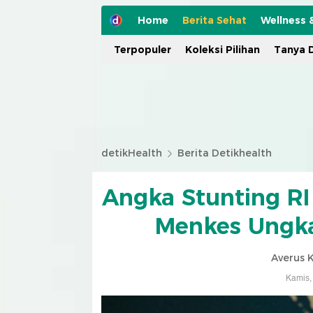
Home
Berita Sehat
Wellness 
Terpopuler
Koleksi Pilihan
Tanya D
detikHealth
Berita Detikhealth
Angka Stunting RI
Menkes Ungka
Averus 
Kamis,