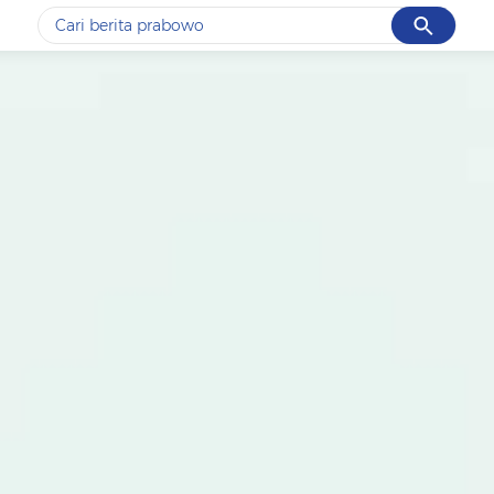
Cancel
Yang sedang ramai dicari
#1
data live draw sgp
#2
iran
#3
senjata
#4
prabowo
#5
gempa hari ini
Promoted
Terakhir yang dicari
Loading...