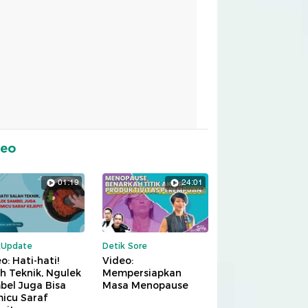
deo
01:19
24:01
kUpdate
Detik Sore
o: Hati-hati!
Video:
h Teknik, Ngulek
Mempersiapkan
bel Juga Bisa
Masa Menopause
icu Saraf