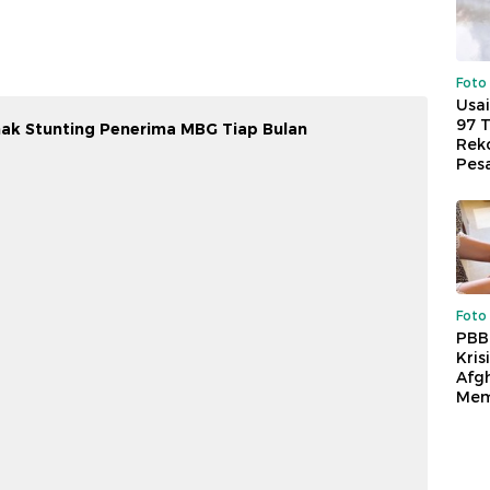
Foto
Usai
97 
ak Stunting Penerima MBG Tiap Bulan
Reko
Pes
Foto
PBB
Kris
Afg
Mem