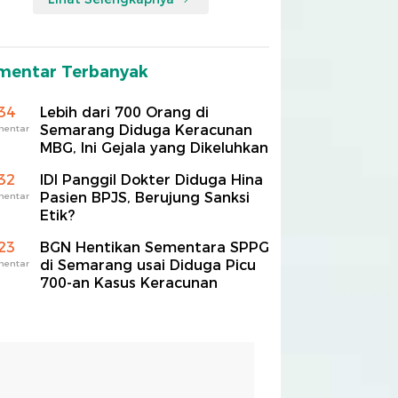
mentar Terbanyak
34
Lebih dari 700 Orang di
Semarang Diduga Keracunan
mentar
MBG, Ini Gejala yang Dikeluhkan
32
IDI Panggil Dokter Diduga Hina
Pasien BPJS, Berujung Sanksi
mentar
Etik?
23
BGN Hentikan Sementara SPPG
di Semarang usai Diduga Picu
mentar
700-an Kasus Keracunan