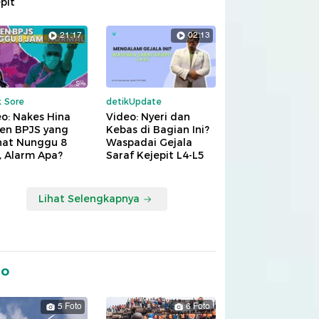
pit
21:17
02:13
k Sore
detikUpdate
o: Nakes Hina
Video: Nyeri dan
ien BPJS yang
Kebas di Bagian Ini?
hat Nunggu 8
Waspadai Gejala
, Alarm Apa?
Saraf Kejepit L4-L5
Lihat Selengkapnya
to
5 Foto
6 Foto