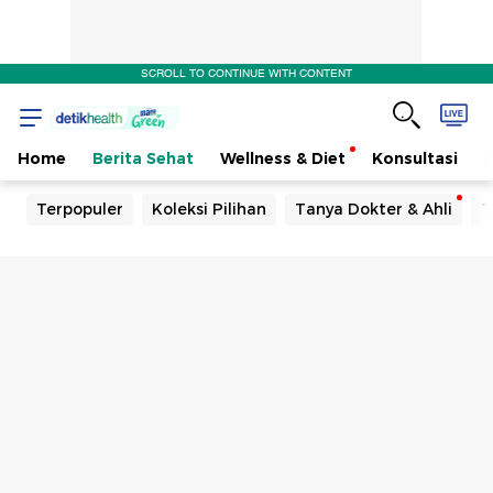
SCROLL TO CONTINUE WITH CONTENT
Home
Berita Sehat
Wellness & Diet
Konsultasi
Terpopuler
Koleksi Pilihan
Tanya Dokter & Ahli
T