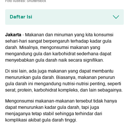
Foto ilustrasi: Shutterstock
Daftar Isi
1. Brokoli
Jakarta
-
Makanan dan minuman yang kita konsumsi
2. Labu
sehari-hari sangat berpengaruh terhadap kadar gula
darah. Misalnya, mengonsumsi makanan yang
3. Kacang-kacangan
mengandung gula dan karbohidrat sederhana dapat
4. Chia seed
menyebabkan gula darah naik secara signifikan.
5. Buah beri
Di sisi lain, ada juga makanan yang dapat membantu
menurunkan gula darah. Biasanya, makanan penurun
6. Makanan laut
gula darah ini mengandung nutrisi-nutrisi penting, seperti
serat, protein, karbohidrat kompleks, dan lain sebagainya.
7. Telur
Mengonsumsi makanan-makanan tersebut tidak hanya
dapat menurunkan kadar gula darah, tapi juga
menjaganya tetap stabil sehingga terhindar dari
komplikasi akibat gula darah tinggi.