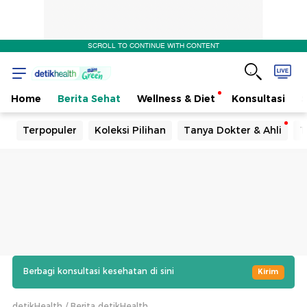
SCROLL TO CONTINUE WITH CONTENT
Home
Berita Sehat
Wellness & Diet
Konsultasi
Terpopuler
Koleksi Pilihan
Tanya Dokter & Ahli
T
Berbagi konsultasi kesehatan di sini
Kirim
detikHealth
Berita detikHealth