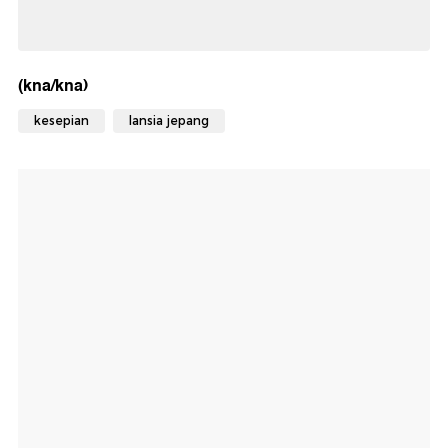
(kna/kna)
kesepian
lansia jepang