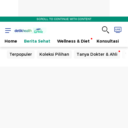
SCROLL TO CONTINUE WITH CONTENT
Home
Berita Sehat
Wellness & Diet
Konsultasi
Terpopuler
Koleksi Pilihan
Tanya Dokter & Ahli
T