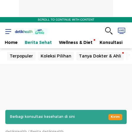
SCROLL TO CONTINUE WITH CONTENT
Home
Berita Sehat
Wellness & Diet
Konsultasi
Terpopuler
Koleksi Pilihan
Tanya Dokter & Ahli
T
Berbagi konsultasi kesehatan di sini
Kirim
detikHealth
Berita detikHealth