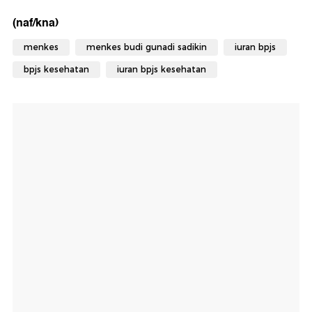
(naf/kna)
menkes
menkes budi gunadi sadikin
iuran bpjs
bpjs kesehatan
iuran bpjs kesehatan