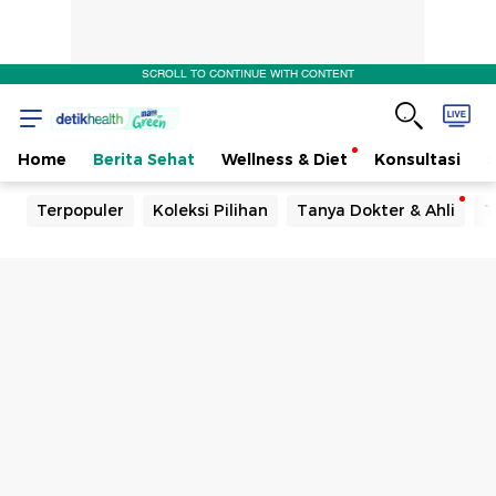
SCROLL TO CONTINUE WITH CONTENT
Home
Berita Sehat
Wellness & Diet
Konsultasi
Terpopuler
Koleksi Pilihan
Tanya Dokter & Ahli
T