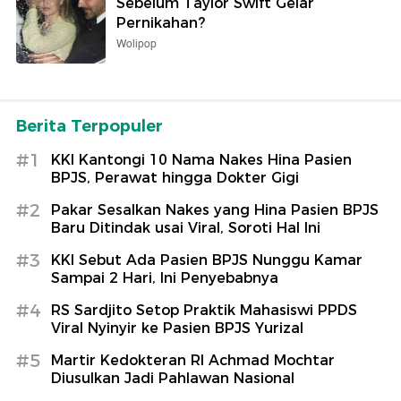
Sebelum Taylor Swift Gelar
Pernikahan?
Wolipop
Berita Terpopuler
#1
KKI Kantongi 10 Nama Nakes Hina Pasien
BPJS, Perawat hingga Dokter Gigi
#2
Pakar Sesalkan Nakes yang Hina Pasien BPJS
Baru Ditindak usai Viral, Soroti Hal Ini
#3
KKI Sebut Ada Pasien BPJS Nunggu Kamar
Sampai 2 Hari, Ini Penyebabnya
#4
RS Sardjito Setop Praktik Mahasiswi PPDS
Viral Nyinyir ke Pasien BPJS Yurizal
#5
Martir Kedokteran RI Achmad Mochtar
Diusulkan Jadi Pahlawan Nasional