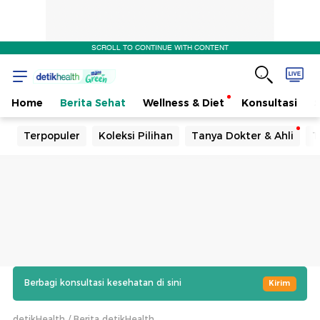
SCROLL TO CONTINUE WITH CONTENT
Home
Berita Sehat
Wellness & Diet
Konsultasi
Terpopuler
Koleksi Pilihan
Tanya Dokter & Ahli
T
Berbagi konsultasi kesehatan di sini
Kirim
detikHealth
Berita detikHealth