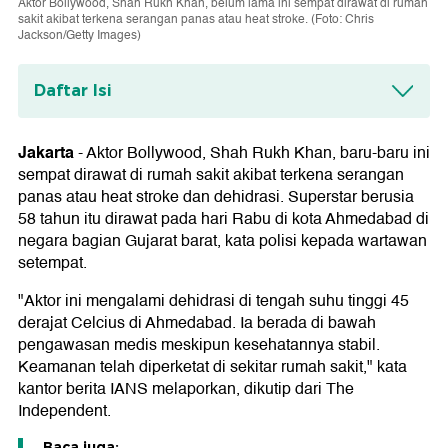
Aktor Bollywood, Shah Rukh Khan, belum lama ini sempat dirawat di rumah
sakit akibat terkena serangan panas atau heat stroke. (Foto: Chris
Jackson/Getty Images)
Daftar Isi
Apa Itu Heatstroke atau Serangan Panas?
Jakarta
-
Aktor Bollywood, Shah Rukh Khan, baru-baru ini
sempat dirawat di rumah sakit akibat terkena serangan
panas atau heat stroke dan dehidrasi. Superstar berusia
58 tahun itu dirawat pada hari Rabu di kota Ahmedabad di
negara bagian Gujarat barat, kata polisi kepada wartawan
setempat.
"Aktor ini mengalami dehidrasi di tengah suhu tinggi 45
derajat Celcius di Ahmedabad. Ia berada di bawah
pengawasan medis meskipun kesehatannya stabil.
Keamanan telah diperketat di sekitar rumah sakit," kata
kantor berita IANS melaporkan, dikutip dari The
Independent.
Baca juga: