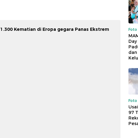
 1.300 Kematian di Eropa gegara Panas Ekstrem
Foto
MAM
Day
Pad
dan
Kel
Foto
Usai
97 
Reko
Pes