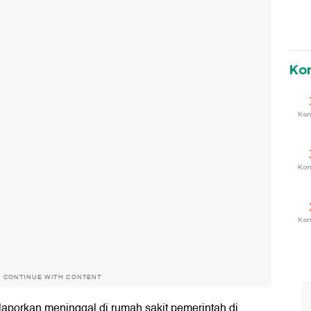
Ko
Ko
Ko
Ko
O CONTINUE WITH CONTENT
ilaporkan meninggal di rumah sakit pemerintah di