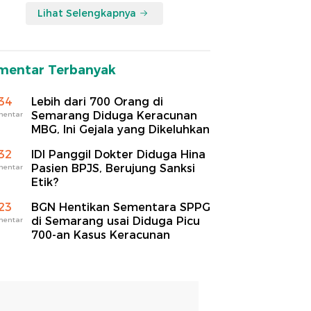
Lihat Selengkapnya
mentar Terbanyak
34
Lebih dari 700 Orang di
Semarang Diduga Keracunan
mentar
MBG, Ini Gejala yang Dikeluhkan
32
IDI Panggil Dokter Diduga Hina
Pasien BPJS, Berujung Sanksi
mentar
Etik?
23
BGN Hentikan Sementara SPPG
di Semarang usai Diduga Picu
mentar
700-an Kasus Keracunan