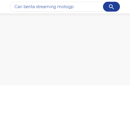
Cancel
Yang sedang ramai dicari
#1
ketik
#2
bromo
#3
streaming motogp
#4
prabowo
#5
data live draw sgp
Promoted
Terakhir yang dicari
Loading...