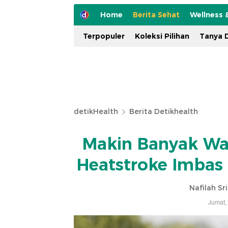
Home
Berita Sehat
Wellness 
Terpopuler
Koleksi Pilihan
Tanya D
detikHealth
Berita Detikhealth
Makin Banyak War
Heatstroke Imbas
Nafilah Sr
Jumat,