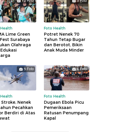
10 Foto
5 Foto
 Health
Foto Health
A Lime Green
Potret Nenek 70
 Fest Surabaya
Tahun Tetap Bugar
ukan Olahraga
dan Berotot, Bikin
 Edukasi
Anak Muda Minder
uarga
5 Foto
6 Foto
 Health
Foto Health
 Stroke, Nenek
Dugaan Ebola Picu
Tahun Pecahkan
Pemeriksaan
r Berdiri di Atas
Ratusan Penumpang
awat
Kapal