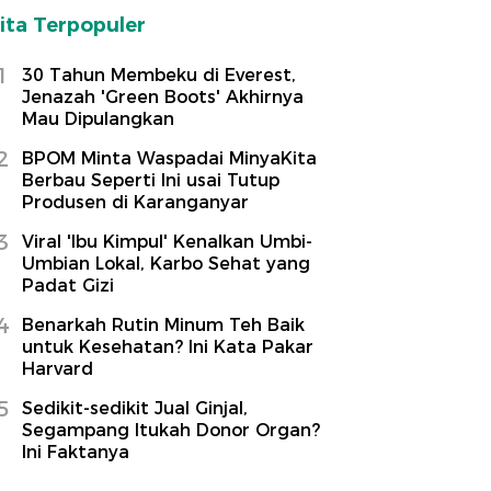
ita Terpopuler
1
30 Tahun Membeku di Everest,
Jenazah 'Green Boots' Akhirnya
Mau Dipulangkan
2
BPOM Minta Waspadai MinyaKita
Berbau Seperti Ini usai Tutup
Produsen di Karanganyar
3
Viral 'Ibu Kimpul' Kenalkan Umbi-
Umbian Lokal, Karbo Sehat yang
Padat Gizi
4
Benarkah Rutin Minum Teh Baik
untuk Kesehatan? Ini Kata Pakar
Harvard
5
Sedikit-sedikit Jual Ginjal,
Segampang Itukah Donor Organ?
Ini Faktanya