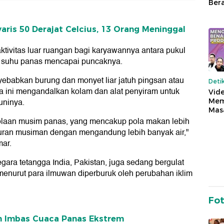
Ber
aris 50 Derajat Celcius, 13 Orang Meninggal
tivitas luar ruangan bagi karyawannya antara pukul
ka suhu panas mencapai puncaknya.
yebabkan burung dan monyet liar jatuh pingsan atau
Deti
ta ini mengandalkan kolam dan alat penyiram untuk
Vide
uninya.
Mem
Mas
lolaan musim panas, yang mencakup pola makan lebih
uran musiman dengan mengandung lebih banyak air,"
mar.
egara tetangga India, Pakistan, juga sedang bergulat
enurut para ilmuwan diperburuk oleh perubahan iklim
Fo
en Imbas Cuaca Panas Ekstrem