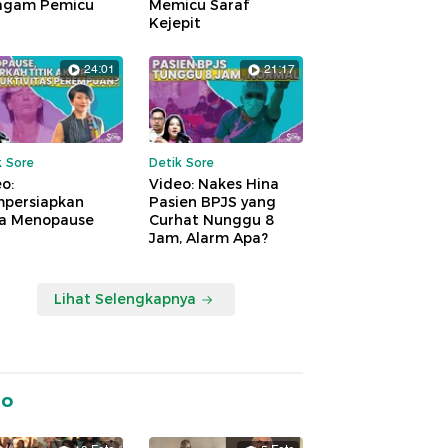
agam Pemicu
Memicu Saraf
Kejepit
24:01
21:17
k Sore
Detik Sore
o:
Video: Nakes Hina
persiapkan
Pasien BPJS yang
a Menopause
Curhat Nunggu 8
Jam, Alarm Apa?
Lihat Selengkapnya
to