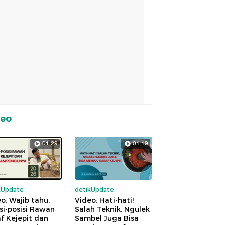
deo
01:29
01:19
kUpdate
detikUpdate
o: Wajib tahu,
Video: Hati-hati!
si-posisi Rawan
Salah Teknik, Ngulek
f Kejepit dan
Sambel Juga Bisa