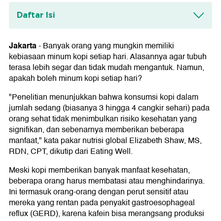
Daftar Isi
Apakah minum kopi setiap hari bisa
berdampak buruk?
Jakarta
-
Banyak orang yang mungkin memiliki
kebiasaan minum kopi setiap hari. Alasannya agar tubuh
Berapa cangkir kopi yang masih aman
terasa lebih segar dan tidak mudah mengantuk. Namun,
dikonsumsi dalam sehari?
apakah boleh minum kopi setiap hari?
"Penelitian menunjukkan bahwa konsumsi kopi dalam
jumlah sedang (biasanya 3 hingga 4 cangkir sehari) pada
orang sehat tidak menimbulkan risiko kesehatan yang
signifikan, dan sebenarnya memberikan beberapa
manfaat," kata pakar nutrisi global Elizabeth Shaw, MS,
RDN, CPT, dikutip dari Eating Well.
Meski kopi memberikan banyak manfaat kesehatan,
beberapa orang harus membatasi atau menghindarinya.
Ini termasuk orang-orang dengan perut sensitif atau
mereka yang rentan pada penyakit gastroesophageal
reflux (GERD), karena kafein bisa merangsang produksi