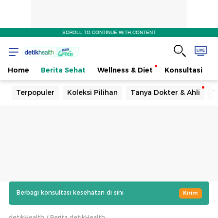
SCROLL TO CONTINUE WITH CONTENT
Home
Berita Sehat
Wellness & Diet
Konsultasi
Terpopuler
Koleksi Pilihan
Tanya Dokter & Ahli
T
Berbagi konsultasi kesehatan di sini
Kirim
detikHealth
Berita detikHealth