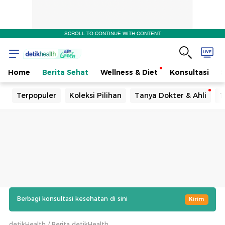
SCROLL TO CONTINUE WITH CONTENT
Home
Berita Sehat
Wellness & Diet
Konsultasi
Terpopuler
Koleksi Pilihan
Tanya Dokter & Ahli
T
Berbagi konsultasi kesehatan di sini
Kirim
detikHealth
Berita detikHealth