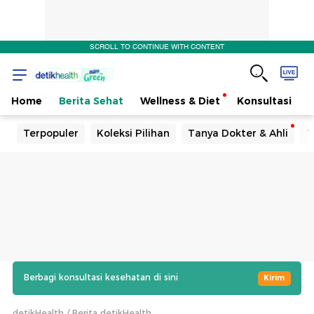
SCROLL TO CONTINUE WITH CONTENT
Home
Berita Sehat
Wellness & Diet
Konsultasi
Terpopuler
Koleksi Pilihan
Tanya Dokter & Ahli
T
Berbagi konsultasi kesehatan di sini
Kirim
detikHealth
Berita detikHealth