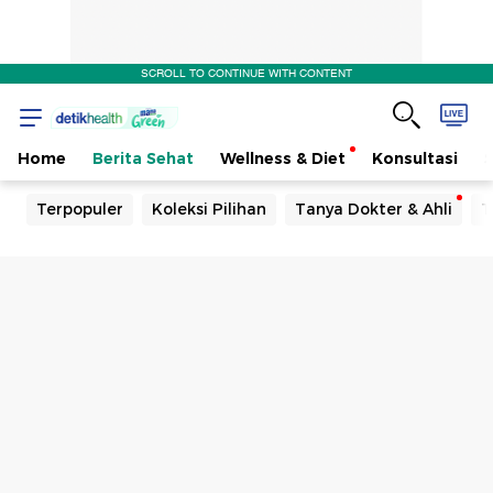
SCROLL TO CONTINUE WITH CONTENT
Home
Berita Sehat
Wellness & Diet
Konsultasi
Terpopuler
Koleksi Pilihan
Tanya Dokter & Ahli
T