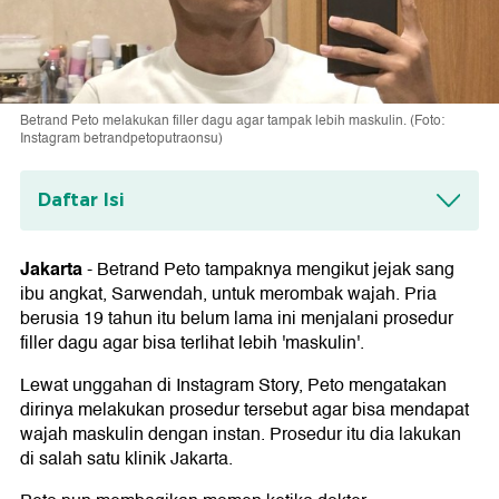
Betrand Peto melakukan filler dagu agar tampak lebih maskulin. (Foto:
Instagram betrandpetoputraonsu)
Daftar Isi
Apa Itu Filler Dagu?
Jakarta
-
Betrand Peto tampaknya mengikut jejak sang
Risiko dan Efek Samping Filler Dagu
ibu angkat, Sarwendah, untuk merombak wajah. Pria
berusia 19 tahun itu belum lama ini menjalani prosedur
filler dagu agar bisa terlihat lebih 'maskulin'.
Lewat unggahan di Instagram Story, Peto mengatakan
dirinya melakukan prosedur tersebut agar bisa mendapat
wajah maskulin dengan instan. Prosedur itu dia lakukan
di salah satu klinik Jakarta.