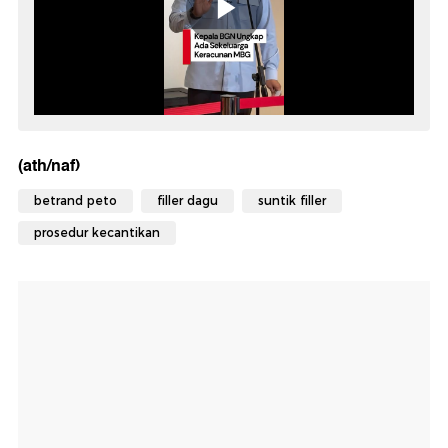
(ath/naf)
betrand peto
filler dagu
suntik filler
prosedur kecantikan