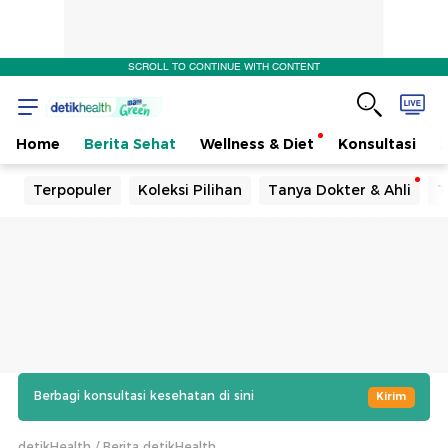
SCROLL TO CONTINUE WITH CONTENT
Home
Berita Sehat
Wellness & Diet
Konsultasi
Terpopuler
Koleksi Pilihan
Tanya Dokter & Ahli
T
Berbagi konsultasi kesehatan di sini
Kirim
detikHealth
Berita detikHealth