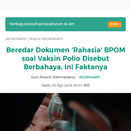
Berbagi konsultasi kesehatan di sini
Kirim
detikHealth
Berita detikHealth
Beredar Dokumen 'Rahasia' BPOM
soal Vaksin Polio Disebut
Berbahaya, Ini Faktanya
Suci Risanti Rahmadania -
detikHealth
Sabtu, 03 Agu 2024 09:01 WIB