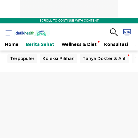
SCROLL TO CONTINUE WITH CONTENT
Home
Berita Sehat
Wellness & Diet
Konsultasi
Terpopuler
Koleksi Pilihan
Tanya Dokter & Ahli
T