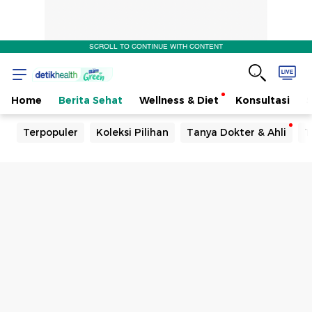
SCROLL TO CONTINUE WITH CONTENT
Home
Berita Sehat
Wellness & Diet
Konsultasi
Terpopuler
Koleksi Pilihan
Tanya Dokter & Ahli
T