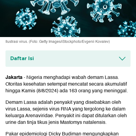
Ilustrasi virus. (Foto: Getty Images/iStockphoto/Evgenii Kovalev)
Daftar Isi
RI Perlu Perketat Pintu Masuk?
Jakarta
-
Nigeria menghadapi wabah demam Lassa.
Otoritas kesehatan setempat mencatat secara akumulatif
hingga Kamis (8/8/2024) ada 163 orang yang meninggal.
Demam Lassa adalah penyakit yang disebabkan oleh
virus Lassa, sejenis virus RNA yang tergolong ke dalam
keluarga Arenaviridae. Penyakit ini dapat ditularkan oleh
urine dan tinja tikus jenis Mastomys natalensis.
Pakar epidemiologi Dicky Budiman mengungkapkan