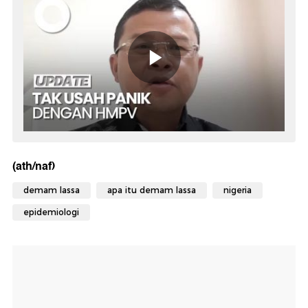
(ath/naf)
demam lassa
apa itu demam lassa
nigeria
epidemiologi