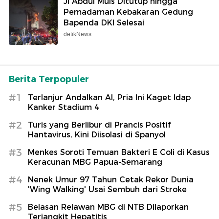
Jl Abdul Muis Ditutup hingga
Pemadaman Kebakaran Gedung
Bapenda DKI Selesai
detikNews
Berita Terpopuler
#1
Terlanjur Andalkan AI, Pria Ini Kaget Idap
Kanker Stadium 4
#2
Turis yang Berlibur di Prancis Positif
Hantavirus, Kini Diisolasi di Spanyol
#3
Menkes Soroti Temuan Bakteri E Coli di Kasus
Keracunan MBG Papua-Semarang
#4
Nenek Umur 97 Tahun Cetak Rekor Dunia
'Wing Walking' Usai Sembuh dari Stroke
#5
Belasan Relawan MBG di NTB Dilaporkan
Terjangkit Hepatitis