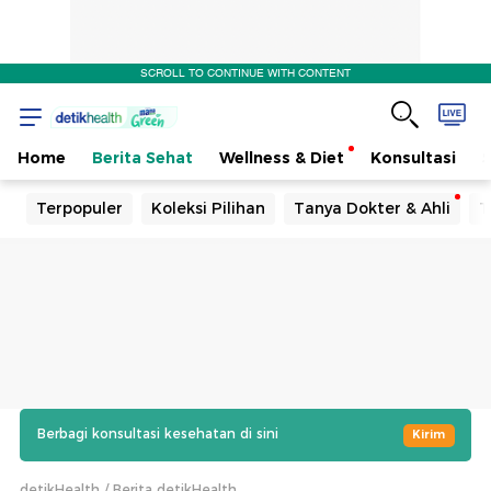
SCROLL TO CONTINUE WITH CONTENT
Home
Berita Sehat
Wellness & Diet
Konsultasi
Terpopuler
Koleksi Pilihan
Tanya Dokter & Ahli
T
Berbagi konsultasi kesehatan di sini
Kirim
detikHealth
Berita detikHealth