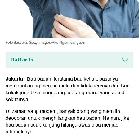
Foto ilustrasi: Getty Images/Ake Ngiamsanguan
Daftar Isi
Bagaimana menggunakan tawas untuk
mengatasi bau ketiak?
Jakarta
-
Bau badan, terutama bau ketiak, pastinya
1. Siapkan campuran yang akan digunakan
membuat orang merasa malu dan tidak percaya diri. Bau
2. Pakai secukupnya
ketiak juga bisa mengganggu orang-orang yang ada di
3. Diamkan sampai mengering
sekitarnya.
4. Campur dengan bahan lain
Di zaman yang modern, banyak orang yang memilih
deodoran untuk menghilangkan bau badan. Namun, jika
bau badan tidak kunjung hilang, tawas bisa menjadi
alternatifnya.