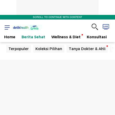
SCROLL TO CONTINUE WITH CONTENT
Home
Berita Sehat
Wellness & Diet
Konsultasi
Terpopuler
Koleksi Pilihan
Tanya Dokter & Ahli
T