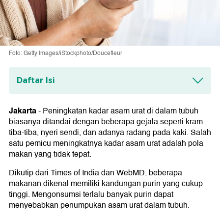
Foto: Getty Images/iStockphoto/Doucefleur
Daftar Isi
1. Jeroan
Jakarta
-
Peningkatan kadar asam urat di dalam tubuh
2. Daging Merah
biasanya ditandai dengan beberapa gejala seperti kram
tiba-tiba, nyeri sendi, dan adanya radang pada kaki. Salah
3. Seafood
satu pemicu meningkatnya kadar asam urat adalah pola
4. Ikan Sarden dan Teri
makan yang tidak tepat.
5. Alkohol
Dikutip dari Times of India dan WebMD, beberapa
makanan dikenal memiliki kandungan purin yang cukup
6. Asparagus
tinggi. Mengonsumsi terlalu banyak purin dapat
menyebabkan penumpukan asam urat dalam tubuh.
7. Bayam