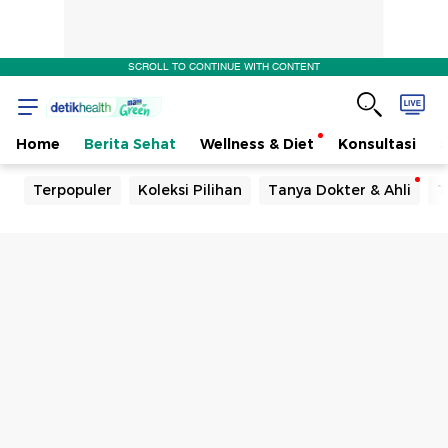
SCROLL TO CONTINUE WITH CONTENT
Home
Berita Sehat
Wellness & Diet
Konsultasi
Terpopuler
Koleksi Pilihan
Tanya Dokter & Ahli
T