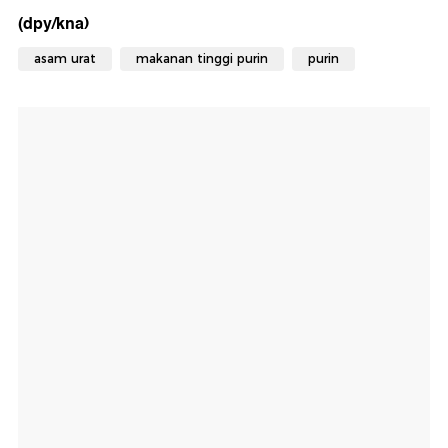
(dpy/kna)
asam urat
makanan tinggi purin
purin