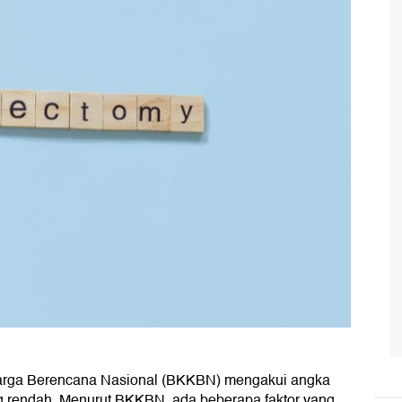
rga Berencana Nasional (BKKBN) mengakui angka
ng rendah. Menurut BKKBN, ada beberapa faktor yang