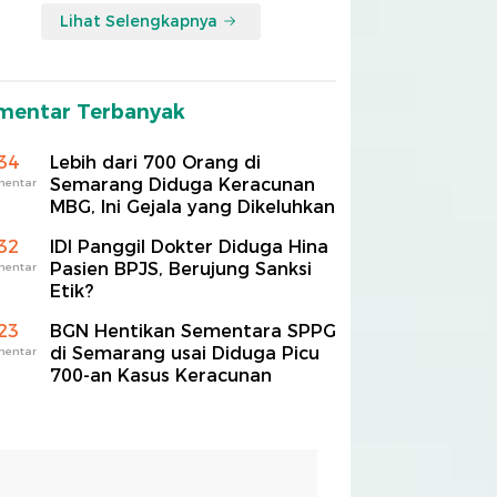
Lihat Selengkapnya
mentar Terbanyak
34
Lebih dari 700 Orang di
Semarang Diduga Keracunan
mentar
MBG, Ini Gejala yang Dikeluhkan
32
IDI Panggil Dokter Diduga Hina
Pasien BPJS, Berujung Sanksi
mentar
Etik?
23
BGN Hentikan Sementara SPPG
di Semarang usai Diduga Picu
mentar
700-an Kasus Keracunan