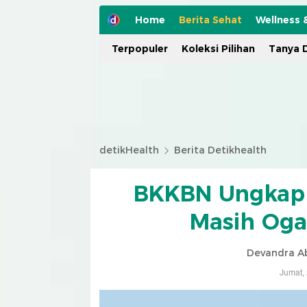
Home
Berita Sehat
Wellness 
Terpopuler
Koleksi Pilihan
Tanya D
detikHealth
Berita Detikhealth
BKKBN Ungkap 
Masih Oga
Devandra Ab
Jumat,