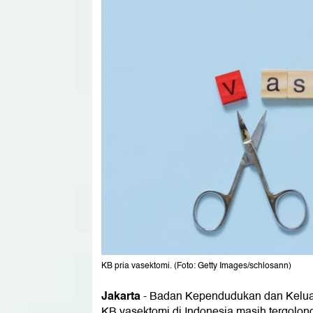
KB pria vasektomi. (Foto: Getty Images/schlosann)
Jakarta
-
Badan Kependudukan dan Kelua
KB vasektomi di Indonesia masih tergolo