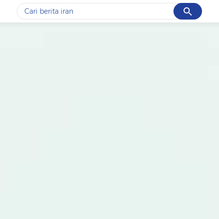
Cancel
Yang sedang ramai dicari
#1
data live draw sgp
#2
kebakaran
#3
prabowo
#4
iran
#5
gempa hari ini
Promoted
Terakhir yang dicari
Loading...