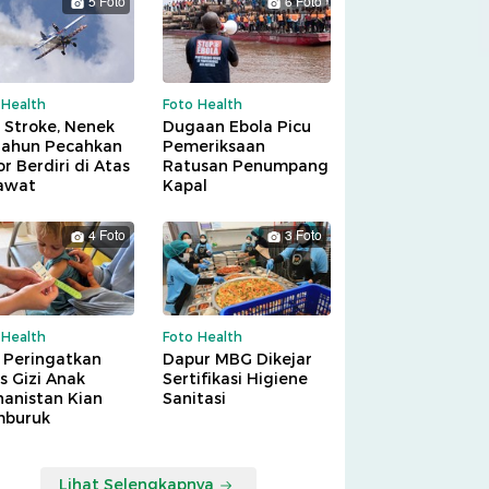
5 Foto
6 Foto
 Health
Foto Health
 Stroke, Nenek
Dugaan Ebola Picu
Tahun Pecahkan
Pemeriksaan
r Berdiri di Atas
Ratusan Penumpang
awat
Kapal
4 Foto
3 Foto
 Health
Foto Health
 Peringatkan
Dapur MBG Dikejar
is Gizi Anak
Sertifikasi Higiene
hanistan Kian
Sanitasi
buruk
Lihat Selengkapnya