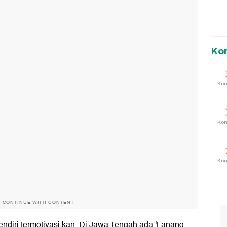
Ko
Ko
Ko
Ko
O CONTINUE WITH CONTENT
sendiri termotivasi kan. Di Jawa Tengah ada 'Lanang