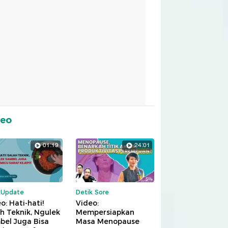
deo
01:19
24:01
kUpdate
Detik Sore
o: Hati-hati!
Video:
h Teknik, Ngulek
Mempersiapkan
bel Juga Bisa
Masa Menopause