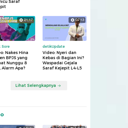
icu Saraf
pit
21:17
02:13
k Sore
detikUpdate
o: Nakes Hina
Video: Nyeri dan
ien BPJS yang
Kebas di Bagian Ini?
hat Nunggu 8
Waspadai Gejala
, Alarm Apa?
Saraf Kejepit L4-L5
Lihat Selengkapnya
to