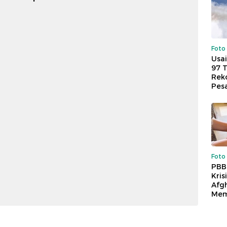
Foto
Usai
97 
Reko
Pes
Foto
PBB
Kris
Afg
Mem