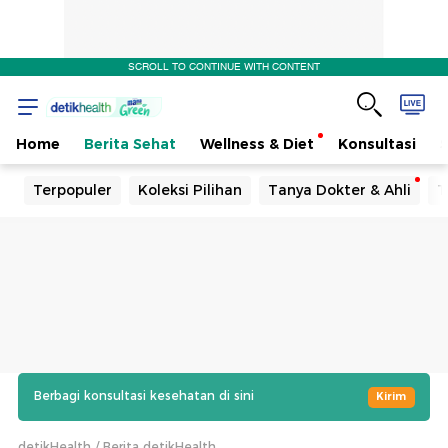
SCROLL TO CONTINUE WITH CONTENT
Home
Berita Sehat
Wellness & Diet
Konsultasi
Terpopuler
Koleksi Pilihan
Tanya Dokter & Ahli
T
Berbagi konsultasi kesehatan di sini
Kirim
detikHealth
Berita detikHealth