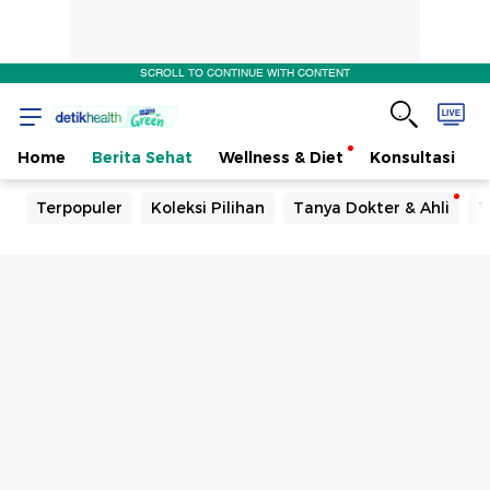
SCROLL TO CONTINUE WITH CONTENT
Home
Berita Sehat
Wellness & Diet
Konsultasi
Terpopuler
Koleksi Pilihan
Tanya Dokter & Ahli
T