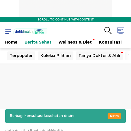
SCROLL TO CONTINUE WITH CONTENT
Home
Berita Sehat
Wellness & Diet
Konsultasi
Terpopuler
Koleksi Pilihan
Tanya Dokter & Ahli
T
Berbagi konsultasi kesehatan di sini
Kirim
detikHealth
Berita detikHealth