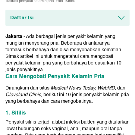
Ilustrasi penyakit kelamin pria. Foto: iStock
Daftar Isi
Cara Mengobati Penyakit Kelamin Pria
1. Sifilis
Jakarta
-
Ada berbagai jenis penyakit kelamin yang
2. Herpes
mungkin menyerang pria. Beberapa di antaranya
3. Klamidia
termasuk berbahaya dan bisa menyebabkan kematian.
4. Gonore
Simak artikel ini untuk mengetahui cara mengobati
5. HPV
penyakit kelamin pria yang berbahaya berdasarkan 10
6. HIV/AIDS
jenis penyakitnya.
7. Hepatitis B
Cara Mengobati Penyakit Kelamin Pria
8. Priapisme
9. Trikomoniasis
10. Kanker Penis
Dirangkum dari situs
Medical News Today, WebMD
, dan
Cleveland Clinic
, berikut ini 10 jenis penyakit kelamin pria
yang berbahaya dan cara mengobatinya:
1. Sifilis
Penyakit sifilis terjadi akibat infeksi bakteri yang ditularkan
lewat hubungan seks vaginal, anal, maupun oral tanpa