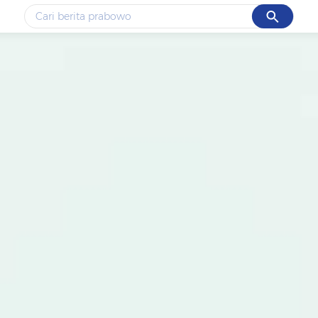
Cancel
Yang sedang ramai dicari
#1
gempa hari ini
#2
gempa
#3
prabowo
#4
iran
#5
demo
Promoted
Terakhir yang dicari
Loading...