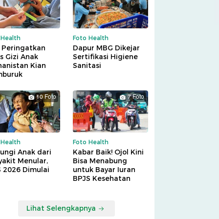
 Health
Foto Health
 Peringatkan
Dapur MBG Dikejar
is Gizi Anak
Sertifikasi Higiene
hanistan Kian
Sanitasi
buruk
10 Foto
7 Foto
 Health
Foto Health
ungi Anak dari
Kabar Baik! Ojol Kini
akit Menular,
Bisa Menabung
S 2026 Dimulai
untuk Bayar Iuran
BPJS Kesehatan
Lihat Selengkapnya