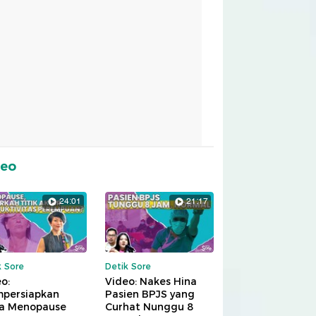
deo
24:01
21:17
k Sore
Detik Sore
o:
Video: Nakes Hina
persiapkan
Pasien BPJS yang
a Menopause
Curhat Nunggu 8