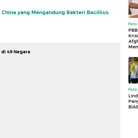
n China yang Mengandung Bakteri Bacillius
Foto
PBB
Kris
Afg
Mem
k di 49 Negara
Foto
Lind
Peny
BIA