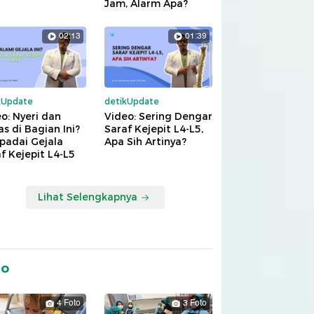
Jam, Alarm Apa?
02:13
01:39
kUpdate
detikUpdate
o: Nyeri dan
Video: Sering Dengar
s di Bagian Ini?
Saraf Kejepit L4-L5,
padai Gejala
Apa Sih Artinya?
f Kejepit L4-L5
Lihat Selengkapnya
to
4 Foto
3 Foto