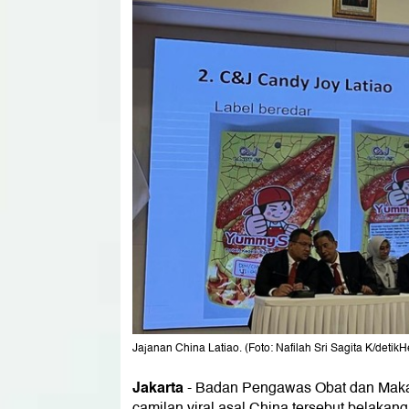
Jajanan China Latiao. (Foto: Nafilah Sri Sagita K/detikH
Jakarta
-
Badan Pengawas Obat dan Makan
camilan viral asal China tersebut belakan