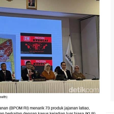
ealth)
an (BPOM RI) menarik 73 produk jajanan latiao,
gan berkaitan dengan kasus kejadian luar biasa (KLB)