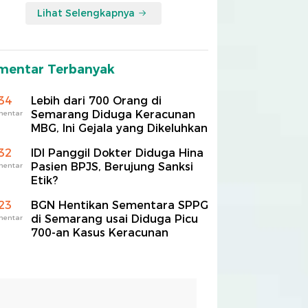
Lihat Selengkapnya
mentar Terbanyak
34
Lebih dari 700 Orang di
Semarang Diduga Keracunan
mentar
MBG, Ini Gejala yang Dikeluhkan
32
IDI Panggil Dokter Diduga Hina
Pasien BPJS, Berujung Sanksi
mentar
Etik?
23
BGN Hentikan Sementara SPPG
di Semarang usai Diduga Picu
mentar
700-an Kasus Keracunan