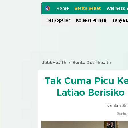
Home
Berita Sehat
Wellness 
Terpopuler
Koleksi Pilihan
Tanya D
detikHealth
Berita Detikhealth
Tak Cuma Picu Ke
Latiao Berisik
Nafilah Sr
Senin,