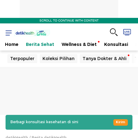
SCROLL TO CONTINUE WITH CONTENT
Home
Berita Sehat
Wellness & Diet
Konsultasi
Terpopuler
Koleksi Pilihan
Tanya Dokter & Ahli
T
Berbagi konsultasi kesehatan di sini
Kirim
detikHealth
Berita detikHealth