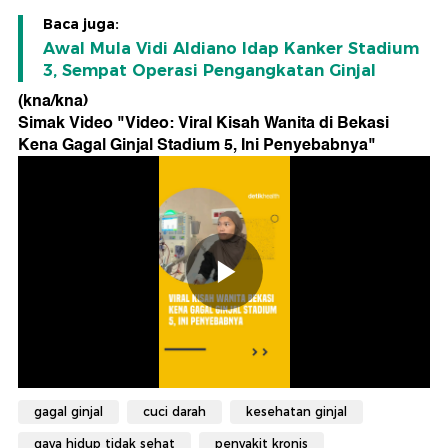
Baca juga:
Awal Mula Vidi Aldiano Idap Kanker Stadium
3, Sempat Operasi Pengangkatan Ginjal
(kna/kna)
Simak Video "
Video: Viral Kisah Wanita di Bekasi
Kena Gagal Ginjal Stadium 5, Ini Penyebabnya
"
gagal ginjal
cuci darah
kesehatan ginjal
gaya hidup tidak sehat
penyakit kronis