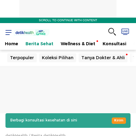
SCROLL TO CONTINUE WITH CONTENT
Home
Berita Sehat
Wellness & Diet
Konsultasi
Terpopuler
Koleksi Pilihan
Tanya Dokter & Ahli
T
Berbagi konsultasi kesehatan di sini
Kirim
detikHealth
Berita detikHealth