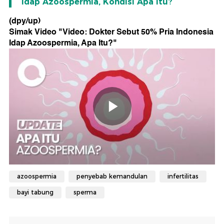
Idap Azoospermia, Kondisi Apa Itu?
(dpy/up)
Simak Video "
Video: Dokter Sebut 50% Pria Indonesia
Idap Azoospermia, Apa Itu?
"
azoospermia
penyebab kemandulan
infertilitas
bayi tabung
sperma