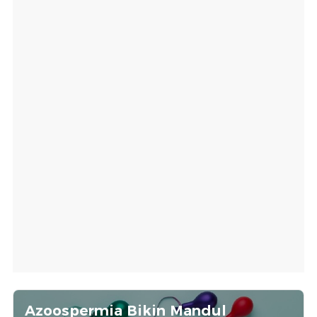
Azoospermia Bikin Mandul