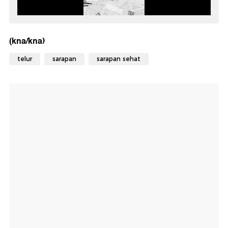
(kna/kna)
telur
sarapan
sarapan sehat