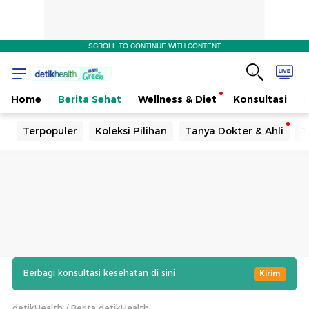
SCROLL TO CONTINUE WITH CONTENT
Home
Berita Sehat
Wellness & Diet
Konsultasi
Terpopuler
Koleksi Pilihan
Tanya Dokter & Ahli
T
Berbagi konsultasi kesehatan di sini
Kirim
detikHealth
Berita detikHealth