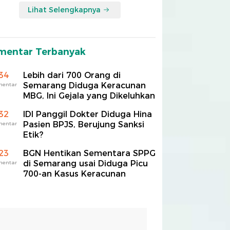
Lihat Selengkapnya
mentar Terbanyak
34
Lebih dari 700 Orang di
Semarang Diduga Keracunan
mentar
MBG, Ini Gejala yang Dikeluhkan
32
IDI Panggil Dokter Diduga Hina
Pasien BPJS, Berujung Sanksi
mentar
Etik?
23
BGN Hentikan Sementara SPPG
di Semarang usai Diduga Picu
mentar
700-an Kasus Keracunan