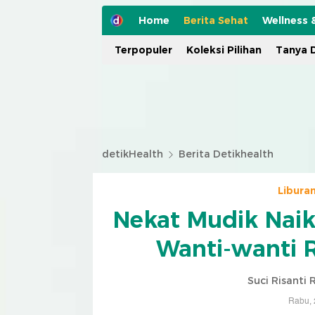
Home
Berita Sehat
Wellness 
Terpopuler
Koleksi Pilihan
Tanya D
detikHealth
Berita Detikhealth
Libura
Nekat Mudik Naik
Wanti-wanti R
Suci Risanti
Rabu, 