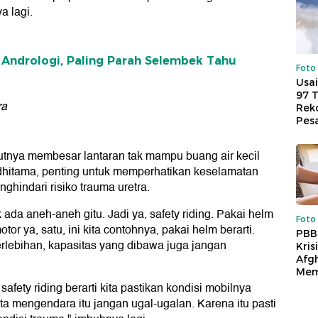
a lagi.
t Andrologi, Paling Parah Selembek Tahu
Foto
Usai
97 
ra
Reko
Pes
utnya membesar lantaran tak mampu buang air kecil
Adhitama, penting untuk memperhatikan keselamatan
ghindari risiko trauma uretra.
k ada aneh-aneh gitu. Jadi ya, safety riding. Pakai helm
Foto
or ya, satu, ini kita contohnya, pakai helm berarti.
PBB
rlebihan, kapasitas yang dibawa juga jangan
Kris
Afg
Mem
fety riding berarti kita pastikan kondisi mobilnya
kita mengendara itu jangan ugal-ugalan. Karena itu pasti