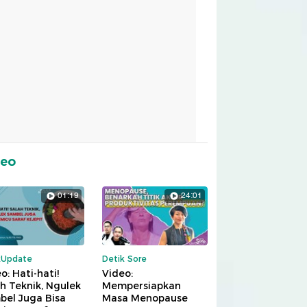
deo
01:19
24:01
kUpdate
Detik Sore
o: Hati-hati!
Video:
h Teknik, Ngulek
Mempersiapkan
bel Juga Bisa
Masa Menopause