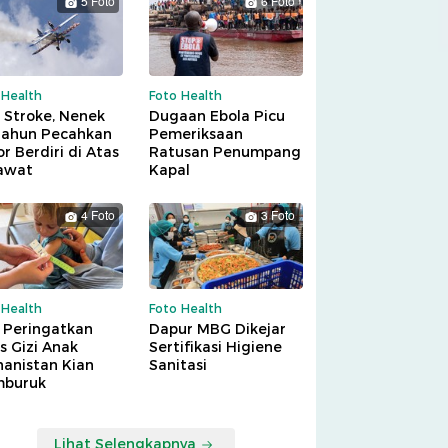
5 Foto
6 Foto
 Health
Foto Health
 Stroke, Nenek
Dugaan Ebola Picu
Tahun Pecahkan
Pemeriksaan
r Berdiri di Atas
Ratusan Penumpang
awat
Kapal
4 Foto
3 Foto
 Health
Foto Health
 Peringatkan
Dapur MBG Dikejar
is Gizi Anak
Sertifikasi Higiene
hanistan Kian
Sanitasi
buruk
Lihat Selengkapnya