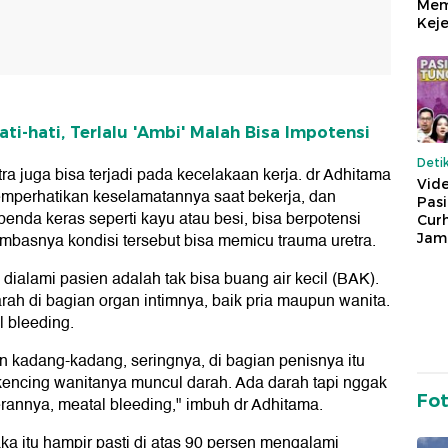
Mem
Keje
ti-hati, Terlalu 'Ambi' Malah Bisa Impotensi
Deti
ra juga bisa terjadi pada kecelakaan kerja. dr Adhitama
Vide
emperhatikan keselamatannya saat bekerja, dan
Pas
benda keras seperti kayu atau besi, bisa berpotensi
Cur
basnya kondisi tersebut bisa memicu trauma uretra.
Jam
 dialami pasien adalah tak bisa buang air kecil (BAK).
ah di bagian organ intimnya, baik pria maupun wanita.
l bleeding.
 kadang-kadang, seringnya, di bagian penisnya itu
 kencing wanitanya muncul darah. Ada darah tapi nggak
Fo
rannya, meatal bleeding," imbuh dr Adhitama.
ka itu hampir pasti di atas 90 persen mengalami