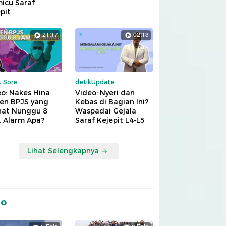
icu Saraf
pit
21:17
02:13
k Sore
detikUpdate
o: Nakes Hina
Video: Nyeri dan
ien BPJS yang
Kebas di Bagian Ini?
hat Nunggu 8
Waspadai Gejala
, Alarm Apa?
Saraf Kejepit L4-L5
Lihat Selengkapnya
to