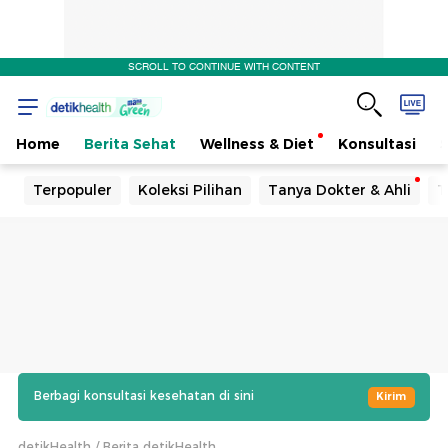
SCROLL TO CONTINUE WITH CONTENT
Home
Berita Sehat
Wellness & Diet
Konsultasi
Terpopuler
Koleksi Pilihan
Tanya Dokter & Ahli
T
Berbagi konsultasi kesehatan di sini
Kirim
detikHealth
Berita detikHealth