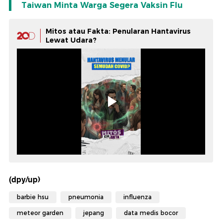
Taiwan Minta Warga Segera Vaksin Flu
Mitos atau Fakta: Penularan Hantavirus
Lewat Udara?
(dpy/up)
barbie hsu
pneumonia
influenza
meteor garden
jepang
data medis bocor