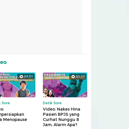
deo
24:01
21:17
k Sore
Detik Sore
o:
Video: Nakes Hina
persiapkan
Pasien BPJS yang
a Menopause
Curhat Nunggu 8
Jam, Alarm Apa?