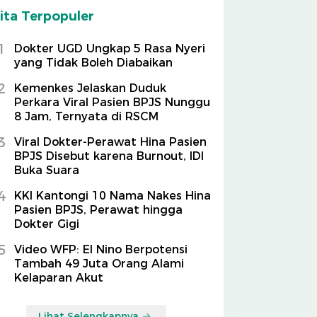
ita Terpopuler
1
Dokter UGD Ungkap 5 Rasa Nyeri
yang Tidak Boleh Diabaikan
2
Kemenkes Jelaskan Duduk
Perkara Viral Pasien BPJS Nunggu
8 Jam, Ternyata di RSCM
3
Viral Dokter-Perawat Hina Pasien
BPJS Disebut karena Burnout, IDI
Buka Suara
4
KKI Kantongi 10 Nama Nakes Hina
Pasien BPJS, Perawat hingga
Dokter Gigi
5
Video WFP: El Nino Berpotensi
Tambah 49 Juta Orang Alami
Kelaparan Akut
Lihat Selengkapnya