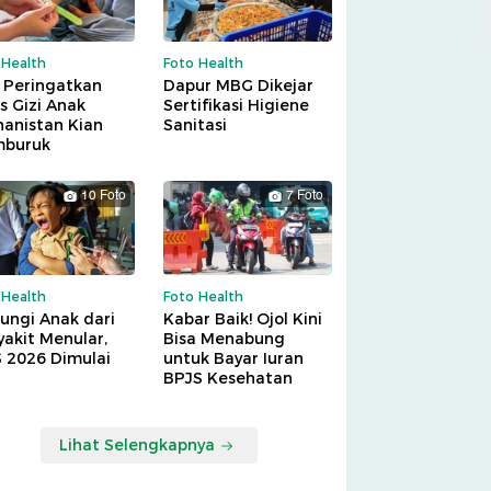
 Health
Foto Health
 Peringatkan
Dapur MBG Dikejar
is Gizi Anak
Sertifikasi Higiene
hanistan Kian
Sanitasi
buruk
10 Foto
7 Foto
 Health
Foto Health
ungi Anak dari
Kabar Baik! Ojol Kini
akit Menular,
Bisa Menabung
S 2026 Dimulai
untuk Bayar Iuran
BPJS Kesehatan
Lihat Selengkapnya