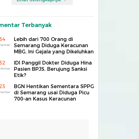
mentar Terbanyak
34
Lebih dari 700 Orang di
Semarang Diduga Keracunan
mentar
MBG, Ini Gejala yang Dikeluhkan
32
IDI Panggil Dokter Diduga Hina
Pasien BPJS, Berujung Sanksi
mentar
Etik?
23
BGN Hentikan Sementara SPPG
di Semarang usai Diduga Picu
mentar
700-an Kasus Keracunan