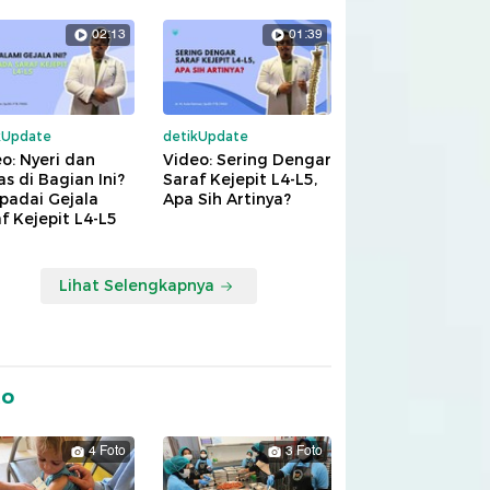
02:13
01:39
kUpdate
detikUpdate
o: Nyeri dan
Video: Sering Dengar
s di Bagian Ini?
Saraf Kejepit L4-L5,
padai Gejala
Apa Sih Artinya?
f Kejepit L4-L5
Lihat Selengkapnya
to
4 Foto
3 Foto