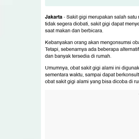
Obat Sakit Gigi Alami
1. Kumur air garam
Jakarta
-
Sakit gigi merupakan salah satu
2. Bawang putih
tidak segera diobati, sakit gigi dapat men
3. Ekstrak vanili
saat makan dan berbicara.
4. Peppermint oil
5. Cuka apel
Kebanyakan orang akan mengonsumsi obat 
6. Kunyit
Tetapi, sebenarnya ada beberapa alternat
7. Kayu manis
dan banyak tersedia di rumah.
8. Teh hijau
9. Cengkeh
Umumnya, obat sakit gigi alami ini diguna
10. Lidah buaya
sementara waktu, sampai dapat berkonsulta
11. Daun jambu biji
obat sakit gigi alami yang bisa dicoba di r