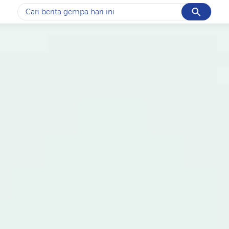
Cancel
Yang sedang ramai dicari
#1
data live draw sgp
#2
gempa hari ini
#3
prabowo
#4
iran
#5
demo
Promoted
Terakhir yang dicari
Loading...