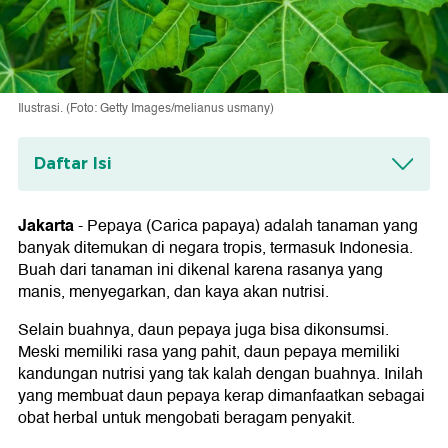
Ilustrasi. (Foto: Getty Images/melianus usmany)
Daftar Isi
1. Mendukung Fungsi Pencernaan
Jakarta
-
Pepaya (Carica papaya) adalah tanaman yang
2. Membantu Mengendalikan Gula Darah
banyak ditemukan di negara tropis, termasuk Indonesia.
Buah dari tanaman ini dikenal karena rasanya yang
3. Melawan Peradangan
manis, menyegarkan, dan kaya akan nutrisi.
4. Meningkatkan Kesehatan Kulit
Selain buahnya, daun pepaya juga bisa dikonsumsi.
5. Mendukung Pertumbuhan Rambut
Meski memiliki rasa yang pahit, daun pepaya memiliki
kandungan nutrisi yang tak kalah dengan buahnya. Inilah
6. Berpotensi Mencegah Kanker Tertentu
yang membuat daun pepaya kerap dimanfaatkan sebagai
obat herbal untuk mengobati beragam penyakit.