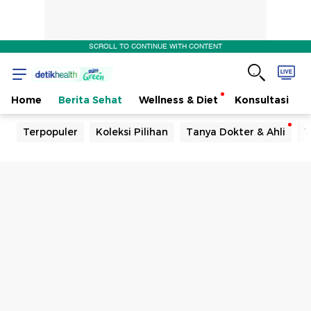
SCROLL TO CONTINUE WITH CONTENT
Home
Berita Sehat
Wellness & Diet
Konsultasi
Terpopuler
Koleksi Pilihan
Tanya Dokter & Ahli
T