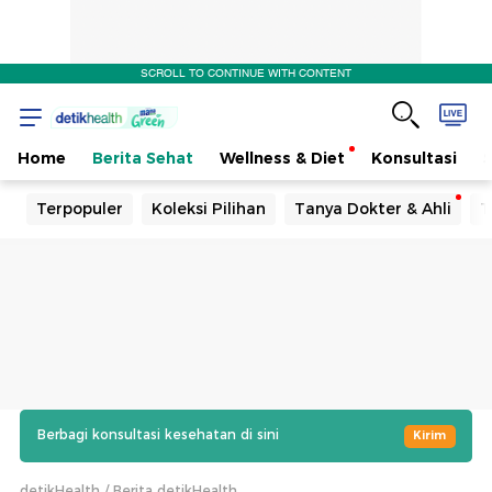
SCROLL TO CONTINUE WITH CONTENT
Home
Berita Sehat
Wellness & Diet
Konsultasi
Terpopuler
Koleksi Pilihan
Tanya Dokter & Ahli
T
Berbagi konsultasi kesehatan di sini
Kirim
detikHealth
Berita detikHealth