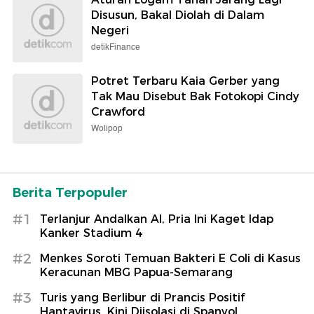
Disusun, Bakal Diolah di Dalam
Negeri
detikFinance
Potret Terbaru Kaia Gerber yang
Tak Mau Disebut Bak Fotokopi Cindy
Crawford
Wolipop
Berita Terpopuler
#1
Terlanjur Andalkan AI, Pria Ini Kaget Idap
Kanker Stadium 4
#2
Menkes Soroti Temuan Bakteri E Coli di Kasus
Keracunan MBG Papua-Semarang
#3
Turis yang Berlibur di Prancis Positif
Hantavirus, Kini Diisolasi di Spanyol