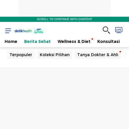
SCROLL TO CONTINUE WITH CONTENT
Home
Berita Sehat
Wellness & Diet
Konsultasi
Terpopuler
Koleksi Pilihan
Tanya Dokter & Ahli
T