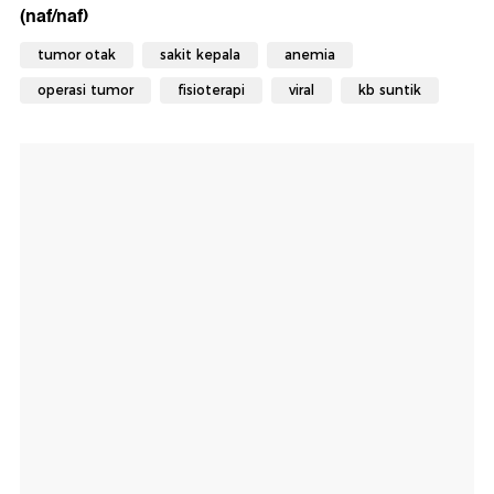
(naf/naf)
tumor otak
sakit kepala
anemia
operasi tumor
fisioterapi
viral
kb suntik