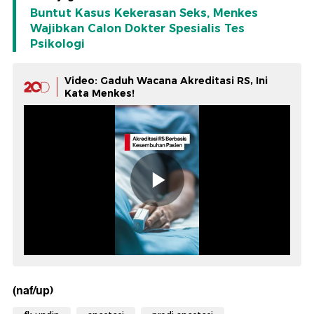
Buntut Kasus Kekerasan Seks, Menkes
Wajibkan Calon Dokter Spesialis Tes
Psikologi
Video: Gaduh Wacana Akreditasi RS, Ini
Kata Menkes!
(naf/up)