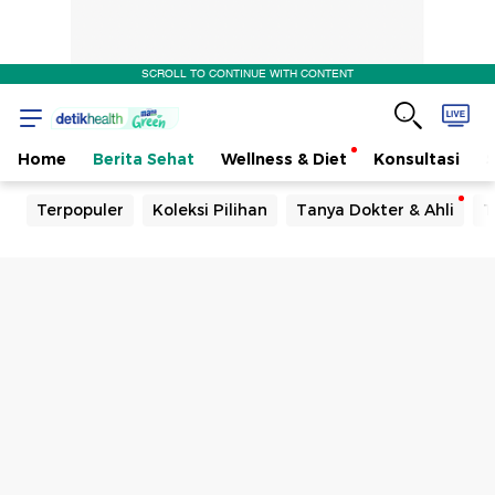
SCROLL TO CONTINUE WITH CONTENT
Home
Berita Sehat
Wellness & Diet
Konsultasi
Terpopuler
Koleksi Pilihan
Tanya Dokter & Ahli
T