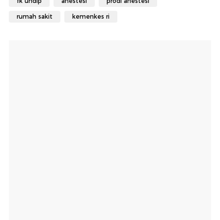
fk undip
anestesi
prodi anestesi
rumah sakit
kemenkes ri