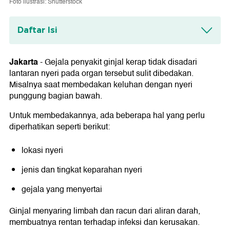
Foto ilustrasi: Shutterstock
Daftar Isi
Bagaimana dengan Sakit Punggung?
Jakarta
-
Gejala penyakit ginjal kerap tidak disadari
Penyebab nyeri punggung
lantaran nyeri pada organ tersebut sulit dibedakan.
Misalnya saat membedakan keluhan dengan nyeri
punggung bagian bawah.
Untuk membedakannya, ada beberapa hal yang perlu
diperhatikan seperti berikut:
lokasi nyeri
jenis dan tingkat keparahan nyeri
gejala yang menyertai
Ginjal menyaring limbah dan racun dari aliran darah,
membuatnya rentan terhadap infeksi dan kerusakan.