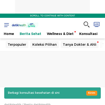
SCROLL TO CONTINUE WITH CONTENT
Home
Berita Sehat
Wellness & Diet
Konsultasi
Terpopuler
Koleksi Pilihan
Tanya Dokter & Ahli
T
Berbagi konsultasi kesehatan di sini
Kirim
detikHealth
Berita detikHealth