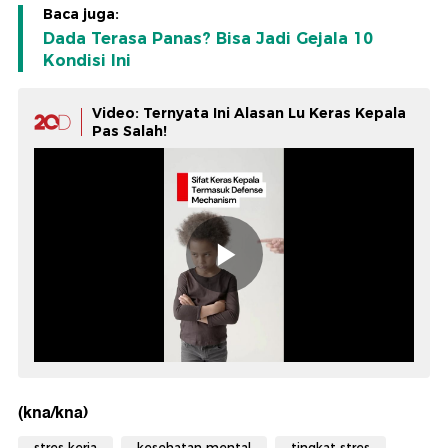
Baca juga:
Dada Terasa Panas? Bisa Jadi Gejala 10
Kondisi Ini
Video: Ternyata Ini Alasan Lu Keras Kepala
Pas Salah!
(kna/kna)
stres kerja
kesehatan mental
tingkat stres