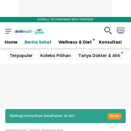
SCROLL TO CONTINUE WITH CONTENT
Home
Berita Sehat
Wellness & Diet
Konsultasi
Terpopuler
Koleksi Pilihan
Tanya Dokter & Ahli
T
Berbagi konsultasi kesehatan di sini
Kirim
detikHealth
Berita detikHealth