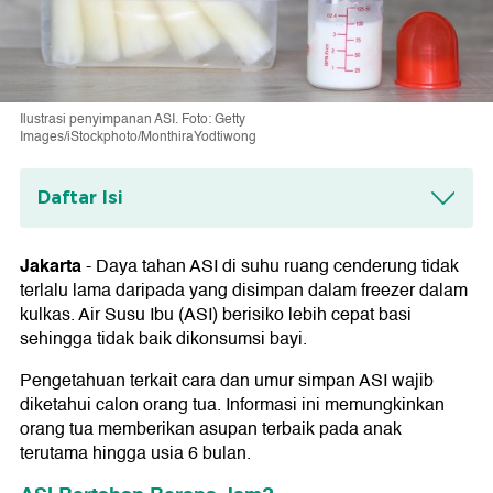
Ilustrasi penyimpanan ASI. Foto: Getty
Images/iStockphoto/MonthiraYodtiwong
Daftar Isi
ASI Bertahan Berapa Jam?
Jakarta
-
Daya tahan ASI di suhu ruang cenderung tidak
Cara Memerah ASI dan Menyimpannya
terlalu lama daripada yang disimpan dalam freezer dalam
kulkas. Air Susu Ibu (ASI) berisiko lebih cepat basi
Cara Mencairkan dan Meminumkan ASI
sehingga tidak baik dikonsumsi bayi.
Perah
Pengetahuan terkait cara dan umur simpan ASI wajib
Manfaat Pemberian ASI Eksklusif
diketahui calon orang tua. Informasi ini memungkinkan
orang tua memberikan asupan terbaik pada anak
terutama hingga usia 6 bulan.