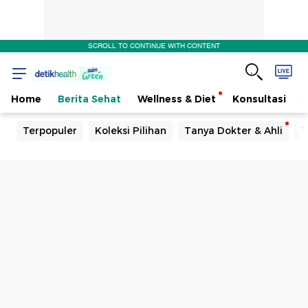
SCROLL TO CONTINUE WITH CONTENT
Home
Berita Sehat
Wellness & Diet
Konsultasi
Terpopuler
Koleksi Pilihan
Tanya Dokter & Ahli
T