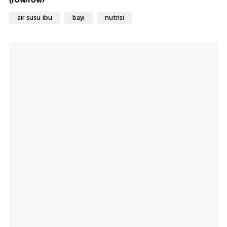
air susu ibu
bayi
nutrisi