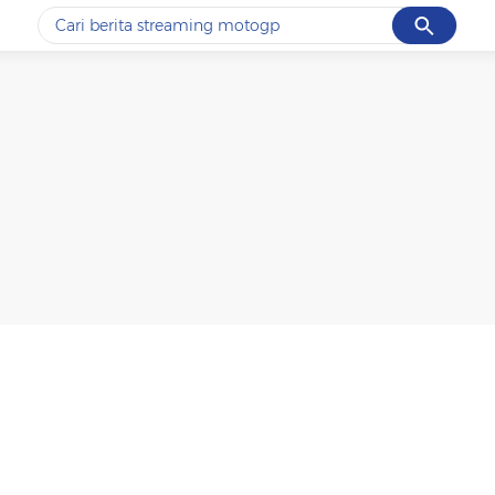
Cancel
Yang sedang ramai dicari
#1
ketik
#2
bromo
#3
streaming motogp
#4
prabowo
#5
data live draw sgp
Promoted
Terakhir yang dicari
Loading...