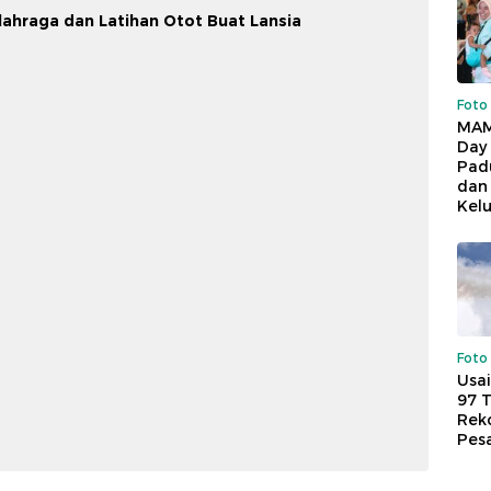
lahraga dan Latihan Otot Buat Lansia
Foto
MAM
Day
Pad
dan
Kel
Foto
Usai
97 
Reko
Pes