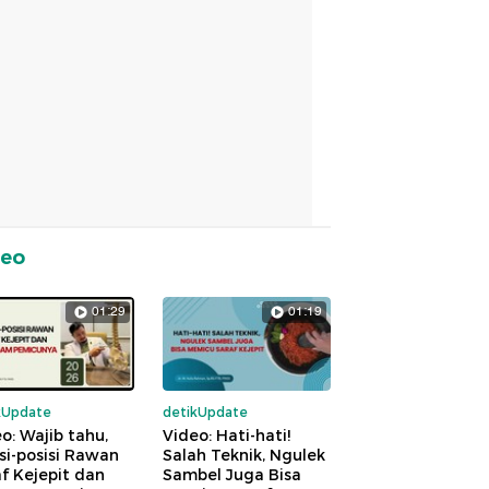
deo
01:29
01:19
kUpdate
detikUpdate
o: Wajib tahu,
Video: Hati-hati!
si-posisi Rawan
Salah Teknik, Ngulek
f Kejepit dan
Sambel Juga Bisa