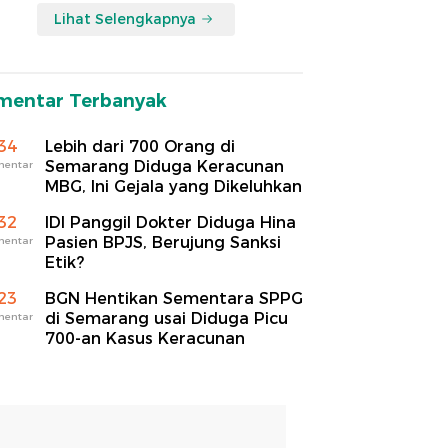
Lihat Selengkapnya
mentar Terbanyak
34
Lebih dari 700 Orang di
Semarang Diduga Keracunan
mentar
MBG, Ini Gejala yang Dikeluhkan
32
IDI Panggil Dokter Diduga Hina
Pasien BPJS, Berujung Sanksi
mentar
Etik?
23
BGN Hentikan Sementara SPPG
di Semarang usai Diduga Picu
mentar
700-an Kasus Keracunan