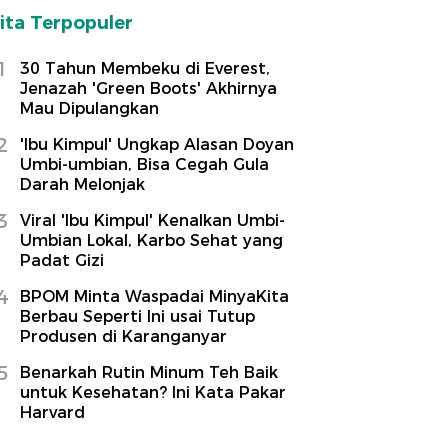
ita Terpopuler
1
30 Tahun Membeku di Everest,
Jenazah 'Green Boots' Akhirnya
Mau Dipulangkan
2
'Ibu Kimpul' Ungkap Alasan Doyan
Umbi-umbian, Bisa Cegah Gula
Darah Melonjak
3
Viral 'Ibu Kimpul' Kenalkan Umbi-
Umbian Lokal, Karbo Sehat yang
Padat Gizi
4
BPOM Minta Waspadai MinyaKita
Berbau Seperti Ini usai Tutup
Produsen di Karanganyar
5
Benarkah Rutin Minum Teh Baik
untuk Kesehatan? Ini Kata Pakar
Harvard