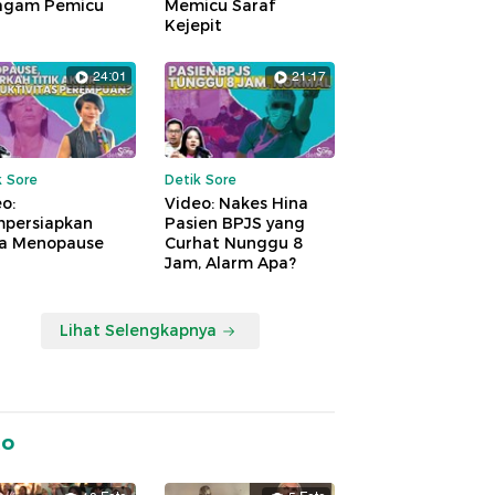
agam Pemicu
Memicu Saraf
Kejepit
24:01
21:17
k Sore
Detik Sore
o:
Video: Nakes Hina
persiapkan
Pasien BPJS yang
a Menopause
Curhat Nunggu 8
Jam, Alarm Apa?
Lihat Selengkapnya
to