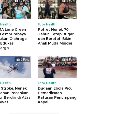
10 Foto
5 Foto
 Health
Foto Health
A Lime Green
Potret Nenek 70
 Fest Surabaya
Tahun Tetap Bugar
ukan Olahraga
dan Berotot, Bikin
 Edukasi
Anak Muda Minder
uarga
5 Foto
6 Foto
 Health
Foto Health
 Stroke, Nenek
Dugaan Ebola Picu
Tahun Pecahkan
Pemeriksaan
r Berdiri di Atas
Ratusan Penumpang
awat
Kapal