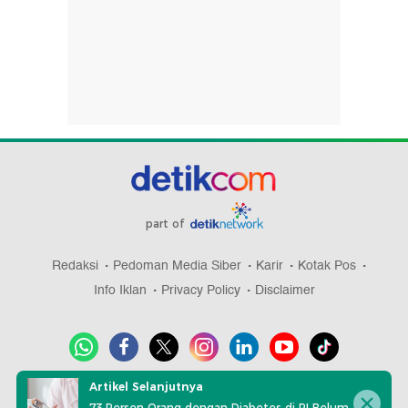
part of
Redaksi
Pedoman Media Siber
Karir
Kotak Pos
Info Iklan
Privacy Policy
Disclaimer
Artikel Selanjutnya
Download aplikasi detikcom
73 Persen Orang dengan Diabetes di RI Belum