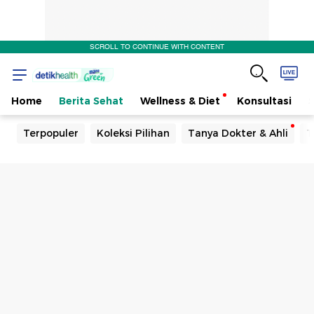
SCROLL TO CONTINUE WITH CONTENT
Home
Berita Sehat
Wellness & Diet
Konsultasi
Terpopuler
Koleksi Pilihan
Tanya Dokter & Ahli
T