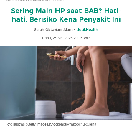
Sering Main HP saat BAB? Hati-
hati, Berisiko Kena Penyakit Ini
Sarah Oktaviani Alam -
detikHealth
Rabu, 21 Mei 2025 20:01 WIB
Foto ilustrasi: Getty Images/iStockphoto/YakobchukOlena