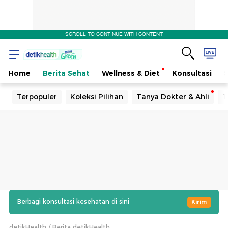
SCROLL TO CONTINUE WITH CONTENT
Home
Berita Sehat
Wellness & Diet
Konsultasi
Terpopuler
Koleksi Pilihan
Tanya Dokter & Ahli
T
Berbagi konsultasi kesehatan di sini
Kirim
detikHealth
Berita detikHealth