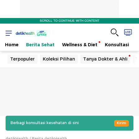
SCROLL TO CONTINUE WITH CONTENT
Home
Berita Sehat
Wellness & Diet
Konsultasi
Terpopuler
Koleksi Pilihan
Tanya Dokter & Ahli
T
Berbagi konsultasi kesehatan di sini
Kirim
detikHealth
Berita detikHealth