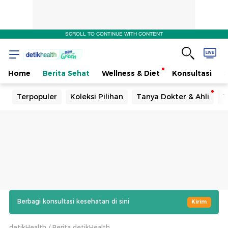
SCROLL TO CONTINUE WITH CONTENT
Home
Berita Sehat
Wellness & Diet
Konsultasi
Terpopuler
Koleksi Pilihan
Tanya Dokter & Ahli
T
Berbagi konsultasi kesehatan di sini
Kirim
detikHealth
Berita detikHealth