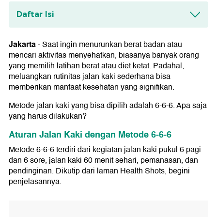
Daftar Isi
Aturan Jalan Kaki dengan Metode 6-6-6
1. Jalan Kaki Pukul 6 Pagi
Jakarta
-
Saat ingin menurunkan berat badan atau
2. Jalan Kaki Pukul 6 Sore
mencari aktivitas menyehatkan, biasanya banyak orang
3. Jalan Kaki 60 Menit Sehari
yang memilih latihan berat atau diet ketat. Padahal,
4. Pemanasan selama 6 Menit
meluangkan rutinitas jalan kaki sederhana bisa
5. Pendinginan selama 6 Menit
memberikan manfaat kesehatan yang signifikan.
Metode jalan kaki yang bisa dipilih adalah 6-6-6. Apa saja
yang harus dilakukan?
Aturan Jalan Kaki dengan Metode 6-6-6
Metode 6-6-6 terdiri dari kegiatan jalan kaki pukul 6 pagi
dan 6 sore, jalan kaki 60 menit sehari, pemanasan, dan
pendinginan. Dikutip dari laman Health Shots, begini
penjelasannya.