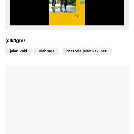
(elk/tgm)
jalan kaki
olahraga
metode jalan kaki 666