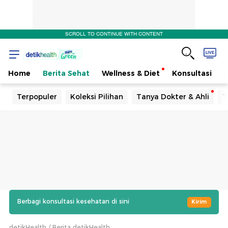
SCROLL TO CONTINUE WITH CONTENT
Home
Berita Sehat
Wellness & Diet
Konsultasi
Terpopuler
Koleksi Pilihan
Tanya Dokter & Ahli
T
Berbagi konsultasi kesehatan di sini
Kirim
detikHealth
Berita detikHealth