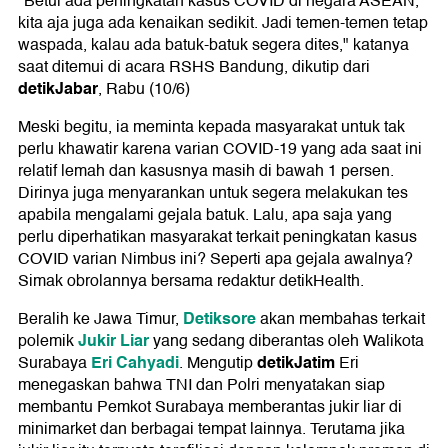
"Betul ada peningkatan kasus COVID di negara ASEAN,
kita aja juga ada kenaikan sedikit. Jadi temen-temen tetap
waspada, kalau ada batuk-batuk segera dites," katanya
saat ditemui di acara RSHS Bandung, dikutip dari
detikJabar
, Rabu (10/6)
Meski begitu, ia meminta kepada masyarakat untuk tak
perlu khawatir karena varian COVID-19 yang ada saat ini
relatif lemah dan kasusnya masih di bawah 1 persen.
Dirinya juga menyarankan untuk segera melakukan tes
apabila mengalami gejala batuk. Lalu, apa saja yang
perlu diperhatikan masyarakat terkait peningkatan kasus
COVID varian Nimbus ini? Seperti apa gejala awalnya?
Simak obrolannya bersama redaktur detikHealth.
Detiksore
Beralih ke Jawa Timur,
akan membahas terkait
Jukir Liar
polemik
yang sedang diberantas oleh Walikota
Eri Cahyadi
detikJatim
Surabaya
. Mengutip
Eri
menegaskan bahwa TNI dan Polri menyatakan siap
membantu Pemkot Surabaya memberantas jukir liar di
minimarket dan berbagai tempat lainnya. Terutama jika