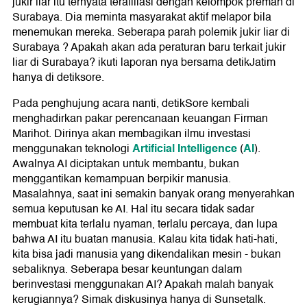
jukir liar itu ternyata terafiliasi dengan kelompok preman di
Surabaya. Dia meminta masyarakat aktif melapor bila
menemukan mereka. Seberapa parah polemik jukir liar di
Surabaya ? Apakah akan ada peraturan baru terkait jukir
liar di Surabaya? ikuti laporan nya bersama detikJatim
hanya di detiksore.
Pada penghujung acara nanti, detikSore kembali
menghadirkan pakar perencanaan keuangan Firman
Marihot. Dirinya akan membagikan ilmu investasi
Artificial Intelligence
AI
menggunakan teknologi
(
).
Awalnya AI diciptakan untuk membantu, bukan
menggantikan kemampuan berpikir manusia.
Masalahnya, saat ini semakin banyak orang menyerahkan
semua keputusan ke AI. Hal itu secara tidak sadar
membuat kita terlalu nyaman, terlalu percaya, dan lupa
bahwa AI itu buatan manusia. Kalau kita tidak hati-hati,
kita bisa jadi manusia yang dikendalikan mesin - bukan
sebaliknya. Seberapa besar keuntungan dalam
berinvestasi menggunakan AI? Apakah malah banyak
kerugiannya? Simak diskusinya hanya di Sunsetalk.