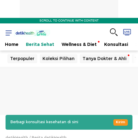
SCROLL TO CONTINUE WITH CONTENT
Home
Berita Sehat
Wellness & Diet
Konsultasi
Terpopuler
Koleksi Pilihan
Tanya Dokter & Ahli
T
Berbagi konsultasi kesehatan di sini
Kirim
detikHealth
Berita detikHealth