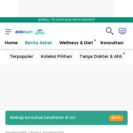
SCROLL TO CONTINUE WITH CONTENT
Home
Berita Sehat
Wellness & Diet
Konsultasi
Terpopuler
Koleksi Pilihan
Tanya Dokter & Ahli
T
Berbagi konsultasi kesehatan di sini
Kirim
detikHealth
Berita detikHealth