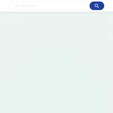
Cancel
Yang sedang ramai dicari
#1
data live draw sgp
#2
piala presiden 2026
#3
prabowo
#4
iran
#5
gempa hari ini
Promoted
Terakhir yang dicari
Loading...