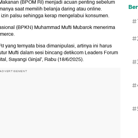
Makanan (BPOM RI) menjadi acuan penting sebelum
Ber
nya saat memilih belanja daring atau online.
izin palsu sehingga kerap mengelabui konsumen.
#
asional (BPKN) Muhammad Mufti Mubarok menerima
mmerce.
#
I yang ternyata bisa dimanipulasi, artinya ini harus
 tutur Mufti dalam sesi bincang detikcom Leaders Forum
al, Sayangi Ginjal', Rabu (18/6/2025).
#
ADVERTISEMENT
#
#