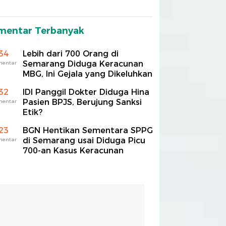
mentar Terbanyak
34
Lebih dari 700 Orang di
Semarang Diduga Keracunan
mentar
MBG, Ini Gejala yang Dikeluhkan
32
IDI Panggil Dokter Diduga Hina
Pasien BPJS, Berujung Sanksi
mentar
Etik?
23
BGN Hentikan Sementara SPPG
di Semarang usai Diduga Picu
mentar
700-an Kasus Keracunan