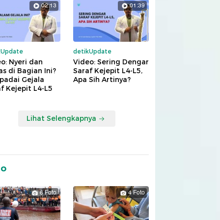
02:13
01:39
kUpdate
detikUpdate
o: Nyeri dan
Video: Sering Dengar
s di Bagian Ini?
Saraf Kejepit L4-L5,
padai Gejala
Apa Sih Artinya?
f Kejepit L4-L5
Lihat Selengkapnya
to
6 Foto
4 Foto