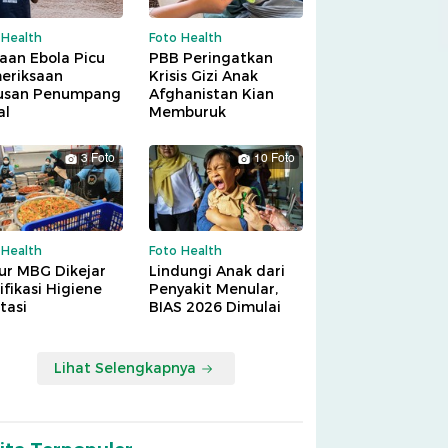
 Health
Foto Health
aan Ebola Picu
PBB Peringatkan
eriksaan
Krisis Gizi Anak
usan Penumpang
Afghanistan Kian
al
Memburuk
3 Foto
10 Foto
 Health
Foto Health
ur MBG Dikejar
Lindungi Anak dari
ifikasi Higiene
Penyakit Menular,
tasi
BIAS 2026 Dimulai
Lihat Selengkapnya