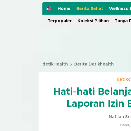
Home
Berita Sehat
Wellness 
Terpopuler
Koleksi Pilihan
Tanya D
detikHealth
Berita Detikhealth
detik
Hati-hati Belan
Laporan Izin
Nafilah Sr
Rabu, 