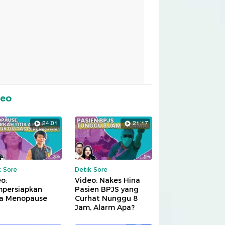
deo
24:01
21:17
k Sore
Detik Sore
o:
Video: Nakes Hina
persiapkan
Pasien BPJS yang
a Menopause
Curhat Nunggu 8
Jam, Alarm Apa?