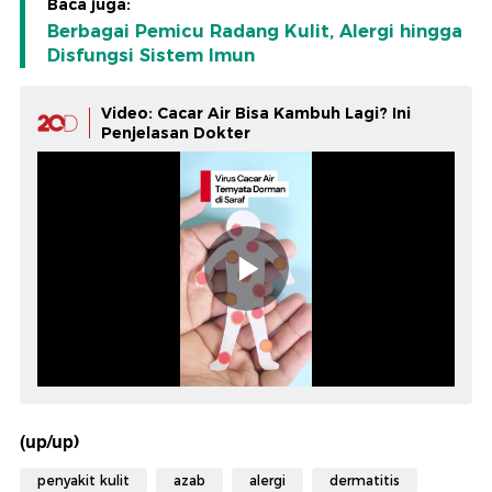
Baca juga:
Berbagai Pemicu Radang Kulit, Alergi hingga
Disfungsi Sistem Imun
Video: Cacar Air Bisa Kambuh Lagi? Ini
Penjelasan Dokter
(up/up)
penyakit kulit
azab
alergi
dermatitis