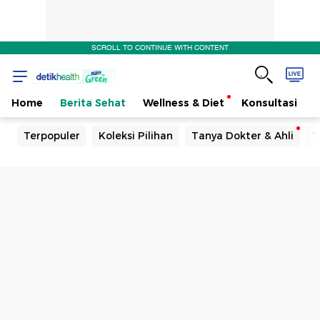
SCROLL TO CONTINUE WITH CONTENT
Home
Berita Sehat
Wellness & Diet
Konsultasi
Terpopuler
Koleksi Pilihan
Tanya Dokter & Ahli
T