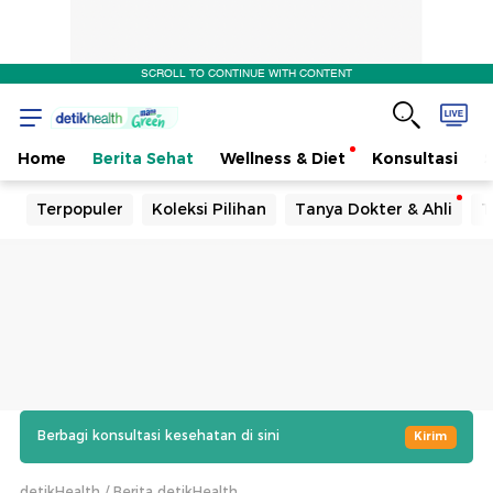
SCROLL TO CONTINUE WITH CONTENT
Home
Berita Sehat
Wellness & Diet
Konsultasi
Terpopuler
Koleksi Pilihan
Tanya Dokter & Ahli
T
Berbagi konsultasi kesehatan di sini
Kirim
detikHealth
Berita detikHealth