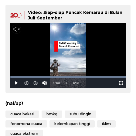
Video: Siap-siap Puncak Kemarau di Bulan
Juli-September
(naf/up)
cuaca bekasi
bmkg
suhu dingin
fenomena cuaca
kelembapan tinggi
iklim
cuaca ekstrem