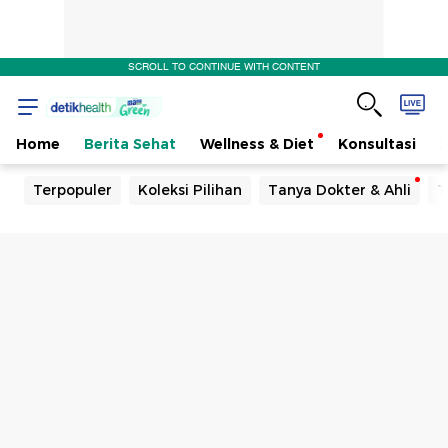
SCROLL TO CONTINUE WITH CONTENT
Home
Berita Sehat
Wellness & Diet
Konsultasi
Terpopuler
Koleksi Pilihan
Tanya Dokter & Ahli
T