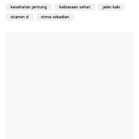
kesehatan jantung
kebiasaan sehat
jalan kaki
vitamin d
ritme sirkadian