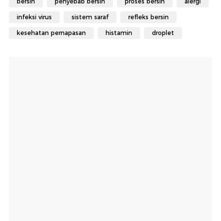
bersin
penyebab bersin
proses bersin
alergi
infeksi virus
sistem saraf
refleks bersin
kesehatan pernapasan
histamin
droplet