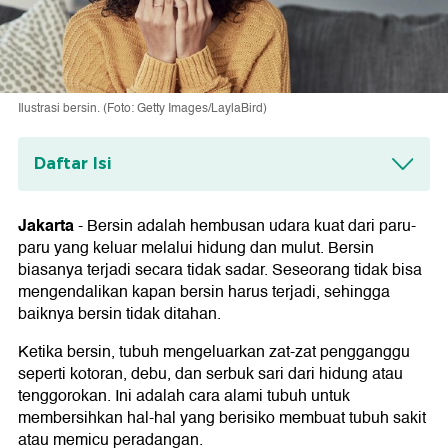
Ilustrasi bersin. (Foto: Getty Images/LaylaBird)
Daftar Isi
Penyebab Bersin
Jakarta
-
Bersin adalah hembusan udara kuat dari paru-
Proses Terjadinya Bersin
paru yang keluar melalui hidung dan mulut. Bersin
1. Rangsangan Awal
biasanya terjadi secara tidak sadar. Seseorang tidak bisa
2. Pengiriman Sinyal ke Otak
mengendalikan kapan bersin harus terjadi, sehingga
3. Aktivitas Pusat Bersin di Batang Otak
baiknya bersin tidak ditahan.
4. Penumpukan Tekanan dan Bersin
Ketika bersin, tubuh mengeluarkan zat-zat pengganggu
seperti kotoran, debu, dan serbuk sari dari hidung atau
tenggorokan. Ini adalah cara alami tubuh untuk
membersihkan hal-hal yang berisiko membuat tubuh sakit
atau memicu peradangan.