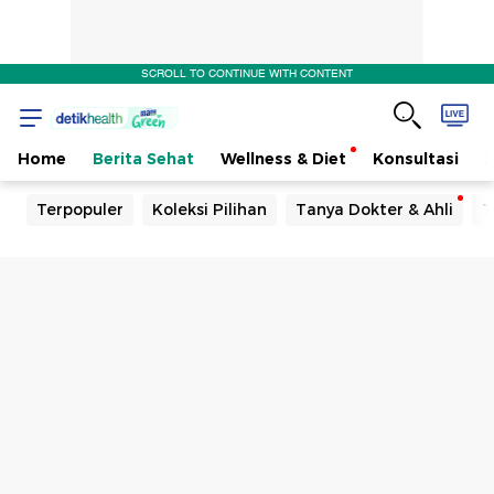
SCROLL TO CONTINUE WITH CONTENT
Home
Berita Sehat
Wellness & Diet
Konsultasi
Terpopuler
Koleksi Pilihan
Tanya Dokter & Ahli
T